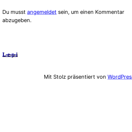
Du musst
angemeldet
sein, um einen Kommentar
Zum
abzugeben.
Inhalt
springen
L-e-p-i
Mit Stolz präsentiert von
WordPres